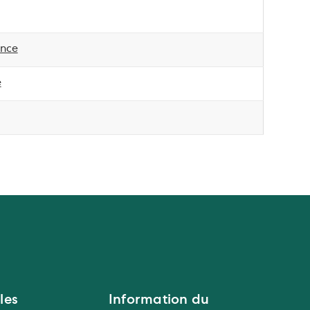
ance
e
les
Information du