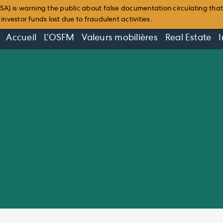
SA) is warning the public about false documentation circulating tha
nvestor funds lost due to fraudulent activities.
Accueil
L’OSFM
Valeurs mobilières
Real Estate
I