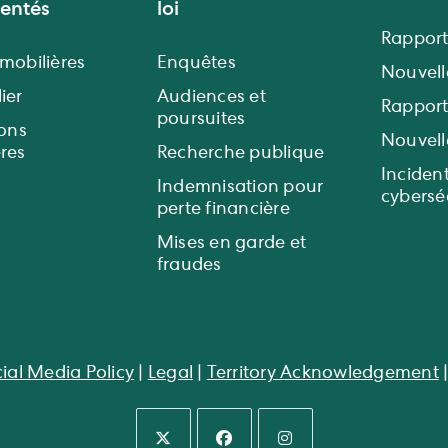
entés
loi
Rapport
 mobilières
Enquêtes
Nouvel
ier
Audiences et
Rappor
poursuites
ions
Nouvell
ères
Recherche publique
Inciden
Indemnisation pour
cyberséc
perte financière
Mises en garde et
fraudes
ial Media Policy
|
Legal
|
Territory Acknowledgement