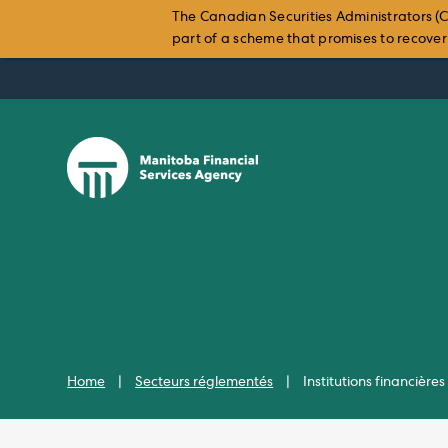
The Canadian Securities Administrators (C
part of a scheme that promises to recover i
Skip
to
content
Home
|
Secteurs réglementés
|
Institutions financières