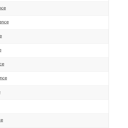
nce
ance
e
e
ce
ance
e
ce