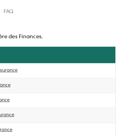
FAQ
tère des Finances.
nsurance
rance
rance
urance
urance